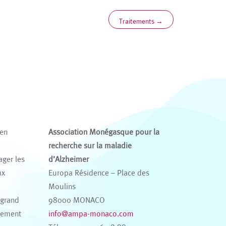
Traitements
→
 en
Association Monégasque pour la
recherche sur la maladie
ager les
d’Alzheimer
ux
Europa Résidence – Place des
s
Moulins
 grand
98000 MONACO
nement
info@ampa-monaco.com