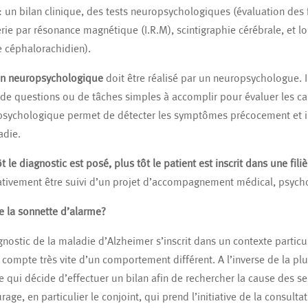
 : un bilan clinique, des tests neuropsychologiques (évaluation des
rie par résonance magnétique (I.R.M), scintigraphie cérébrale, et l
e céphalorachidien).
lan neuropsychologique
doit être réalisé par un neuropsychologue. Il
de questions ou de tâches simples à accomplir pour évaluer les ca
sychologique permet de détecter les symptômes précocement et il
adie.
ôt le diagnostic est posé, plus tôt le patient est inscrit dans une fil
tivement être suivi d’un projet d’accompagnement médical, psycho
re la sonnette d’alarme?
gnostic de la maladie d’Alzheimer s’inscrit dans un contexte particu
 compte très vite d’un comportement différent. A l’inverse de la pl
 qui décide d’effectuer un bilan afin de rechercher la cause des s
rage, en particulier le conjoint, qui prend l’initiative de la consultat