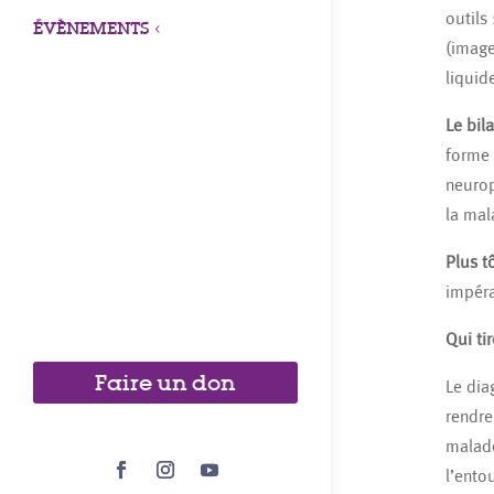
outils
ÉVÈNEMENTS
3
(image
liquid
Le bi
forme 
neurop
la mal
Plus t
impéra
Qui ti
Faire un don
Le dia
rendre
malade
l’entou