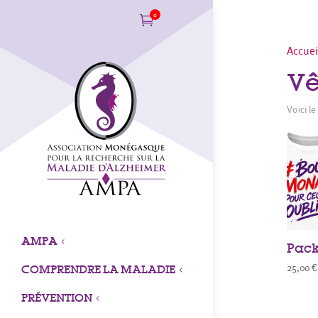
0

Accuei
Vê
Voici le
AMPA
3
Pac
25,00
€
COMPRENDRE LA MALADIE
3
PRÉVENTION
3