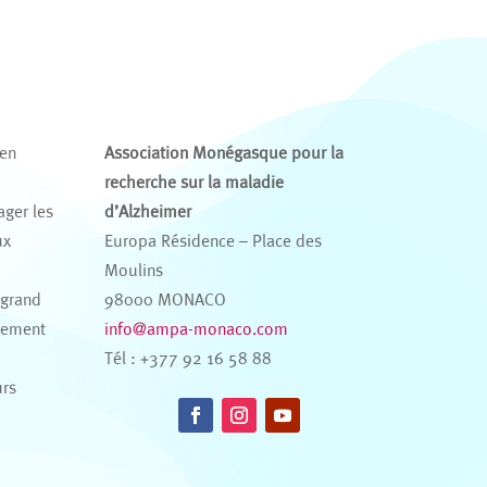
 en
Association Monégasque pour la
recherche sur la maladie
ager les
d’Alzheimer
ux
Europa Résidence – Place des
s
Moulins
 grand
98000 MONACO
nement
info@ampa-monaco.com
Tél : +377 92 16 58 88
urs