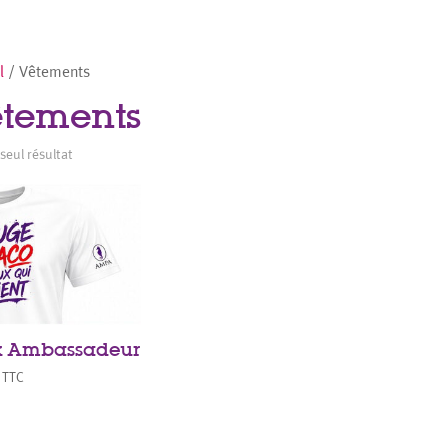
l
/ Vêtements
tements
 seul résultat
k Ambassadeur
TTC