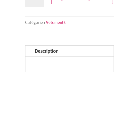
de
Pack
Ambassadeur
Catégorie :
Vêtements
Description