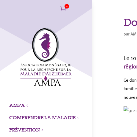
0

Do
par
AM
Le 10
régio
Ce don 
famill
nouvea
AMPA
3
COMPRENDRE LA MALADIE
3
PRÉVENTION
3