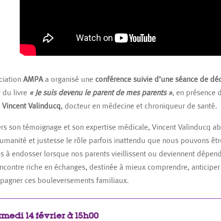
ciation
AMPA
a organisé une
conférence suivie d’une séance de dé
 du livre
« Je suis devenu le parent de mes parents »
, en présence 
r
Vincent Valinducq
, docteur en médecine et chroniqueur de santé.
ers son témoignage et son expertise médicale, Vincent Valinducq a
umanité et justesse le rôle parfois inattendu que nous pouvons êtr
 à endosser lorsque nos parents vieillissent ou deviennent dépend
ncontre riche en échanges, destinée à mieux comprendre, anticiper
agner ces bouleversements familiaux.
medi 14 février à 15h00