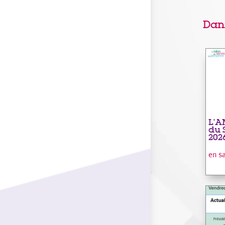
Dan
L’A
du 
202
en s