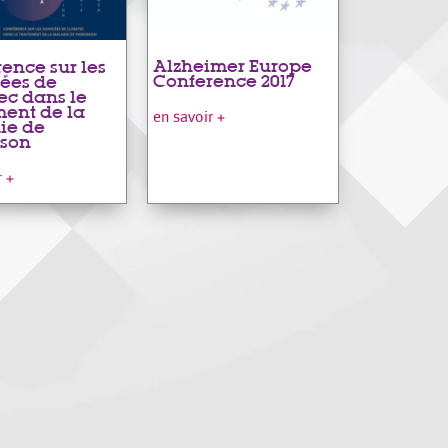
Alzheimer Europe
ence sur les
Conference 2017
ées de
ec dans le
ment de la
en savoir +
ie de
nson
r +