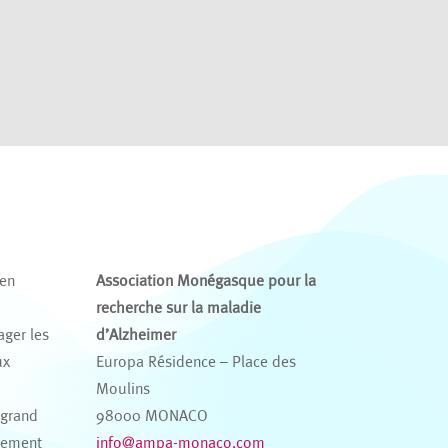
 en
Association Monégasque pour la
recherche sur la maladie
ager les
d’Alzheimer
ux
Europa Résidence – Place des
s
Moulins
 grand
98000 MONACO
nement
info@ampa-monaco.com