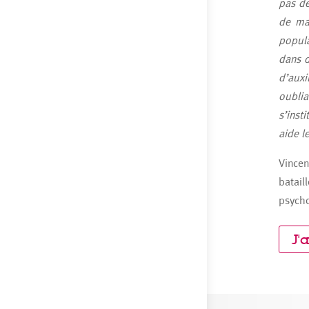
pas de
de man
popula
dans d
d’auxi
oubli
s’inst
aide l
Vince
batai
psycho
J'