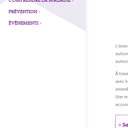
3
PRÉVENTION
3
ÉVÈNEMENTS
3
L’asso
autour
auteu
À trav
avec h
amenés
Une re
accomp
>
Sa