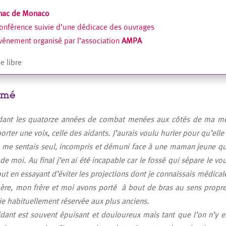
nac de Monaco
nférence suivie d’une dédicace des ouvrages
énement organisé par l’association
AMPA
e libre
umé
ant les quatorze années de combat menées aux côtés de ma mère 
orter une voix, celle des aidants. J’aurais voulu hurler pour qu’e
e me sentais seul, incompris et démuni face à une maman jeune qui 
 de moi. Au final j’en ai été incapable car le fossé qui sépare le vou
out en essayant d’éviter les projections dont je connaissais médica
ère, mon frère et moi avons porté à bout de bras au sens propr
e habituellement réservée aux plus anciens.
idant est souvent épuisant et douloureux mais tant que l’on n’y es