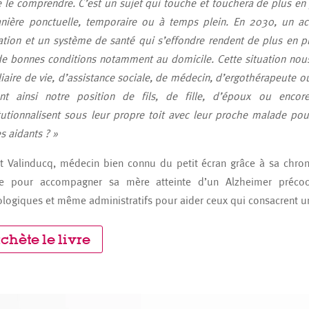
 le comprendre. C’est un sujet qui touche et touchera de plus en
ière ponctuelle, temporaire ou à temps plein. En 2030, un acti
tion et un système de santé qui s’effondre rendent de plus en pl
e bonnes conditions notamment au domicile. Cette situation nous
liaire de vie, d’assistance sociale, de médecin, d’ergothérapeute 
ant ainsi notre position de fils, de fille, d’époux ou enco
itutionnalisent sous leur propre toit avec leur proche malade pou
es aidants ? »
nt Valinducq, médecin bien connu du petit écran grâce à sa chr
lle pour accompagner sa mère atteinte d’un Alzheimer précoce
logiques et même administratifs pour aider ceux qui consacrent une 
achète le livre