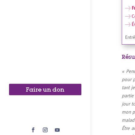
>
F
> Co
> Év
Entré
Rés
« Pend
pour p
tant j
Faire un don
partie
jour t
mon p
maladi
Être a