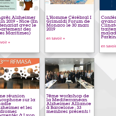
grès Alzheimer
L’Homme Cérébral I
Confér
uin 2019 – Nice (En
Grimaldi Forum de
avanc
tenariat avec le
Monaco le 30 mars
Clinat
artement des
2019
traite
es Maritimes)
malad
Parki
en savoir +
avoir +
en savoi
me réunion
7ème workshop de
ncophone sur la
la Mediterranean
adie
Alzheimer Alliance
lzheimer et les
à Barcelone : 33
ndromes
membres présents !
arentés à Lyon