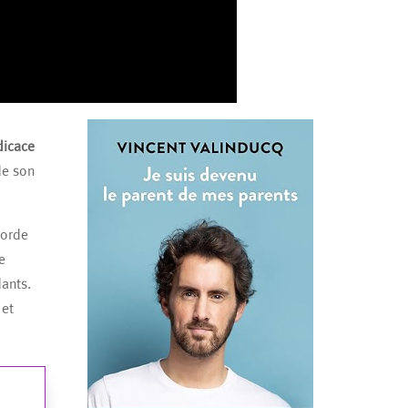
dicace
de son
borde
e
ants.
 et