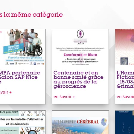
s la même catégorie
MPA partenaire
Centenaire et en
L’Hom
Salon SAP Nice
bonne santé grâce
Fictio
6
au progrès de la
– 15/03
géroscience
Grima
avoir +
en savoir +
en savoi