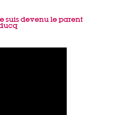
e suis devenu le parent
nducq