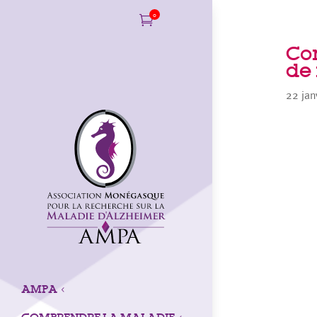
0

Con
de
22 jan
AMPA
3
COMPRENDRE LA MALADIE