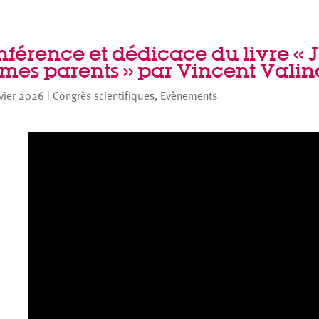
férence et dédicace du livre « J
 mes parents » par Vincent Vali
vier 2026
|
Congrès scientifiques
,
Evènements