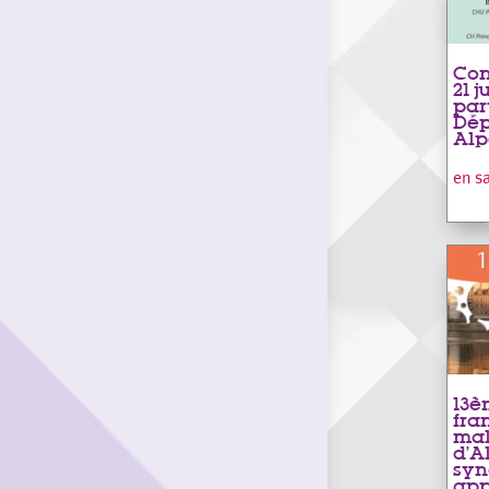
Con
21 j
par
Dép
Alp
en s
13è
fra
mal
d’A
sy
app