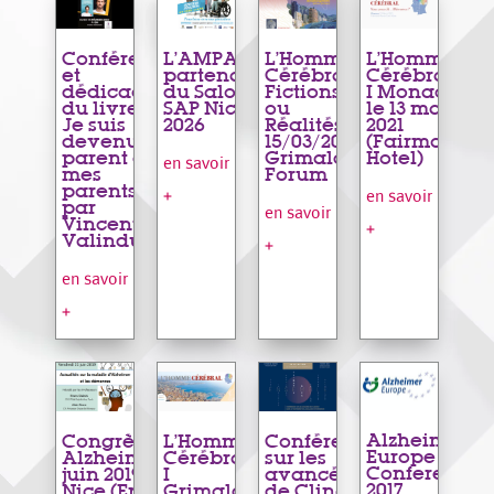
Conférence
L’AMPA
L’Homme
L’Homme
et
partenaire
Cérébral,
Cérébral
dédicace
du Salon
Fictions
I Monaco,
du livre «
SAP Nice
ou
le 13 mars
Je suis
2026
Réalités –
2021
devenu le
15/03/2023,
(Fairmont
parent de
Grimaldi
Hotel)
en savoir
mes
Forum
parents »
+
en savoir
par
en savoir
Vincent
+
Valinducq
+
en savoir
+
Alzheimer
Congrès
L’Homme
Conférence
Europe
Alzheimer 21
Cérébral
sur les
Conference
juin 2019 –
I
avancées
2017
Nice (En
Grimaldi
de Clinatec