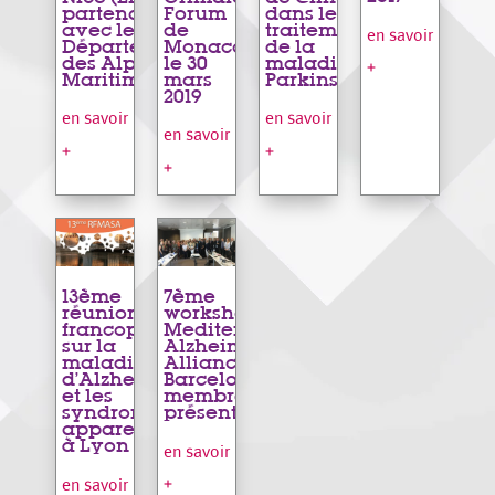
partenariat
Forum
dans le
avec le
de
traitement
en savoir
Département
Monaco
de la
des Alpes
le 30
maladie de
+
Maritimes)
mars
Parkinson
2019
en savoir
en savoir
en savoir
+
+
+
13ème
7ème
réunion
workshop de la
francophone
Mediterranean
sur la
Alzheimer
maladie
Alliance à
d’Alzheimer
Barcelone : 33
et les
membres
syndromes
présents !
apparentés
à Lyon
en savoir
+
en savoir