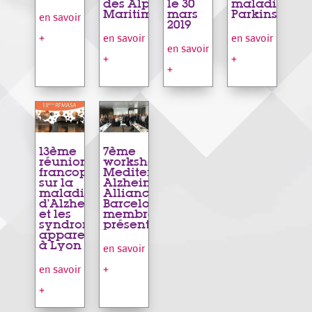
des Alpes
le 30
maladie de
Maritimes)
mars
Parkinson
en savoir
2019
+
en savoir
en savoir
en savoir
+
+
+
13ème
7ème
réunion
workshop de la
francophone
Mediterranean
sur la
Alzheimer
maladie
Alliance à
d’Alzheimer
Barcelone : 33
et les
membres
syndromes
présents !
apparentés
à Lyon
en savoir
+
en savoir
+