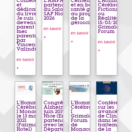
Conférence
L’AMPA
Centenaire
L’Homme
et
partenaire
et en bonne
Cérébral,
dédicace
du Salon
santé grâce
Fictions
du livre «
SAP Nice
au progrès
ou
Je suis
2026
de la
Réalités –
devenu le
géroscience
15/03/2023,
parent de
Grimaldi
en savoir
mes
Forum
en savoir
parents »
+
par
+
en savoir
Vincent
Valinducq
+
en savoir
+
L’Homme
Congrès
L’Homme
Conférence
Cérébral
Alzheimer 21
Cérébral
sur les
I Monaco,
juin 2019 –
I
avancées
le 13 mars
Nice (En
Grimaldi
de Clinatec
2021
partenariat
Forum
dans le
(Fairmont
avec le
de
traitement
Hotel)
Département
Monaco
de la