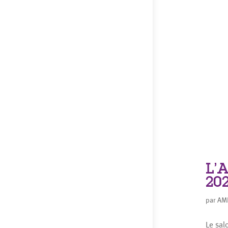
L’
20
par
AM
Le sal