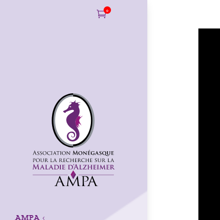
0

AMPA
3