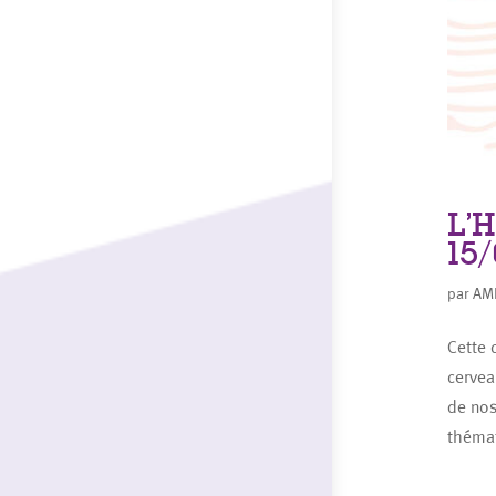
L’
15
par
AM
Cette 
cervea
de nos
thémat