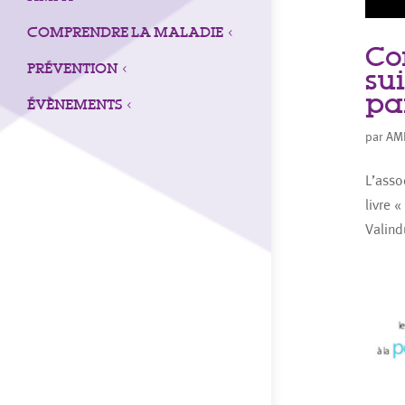
COMPRENDRE LA MALADIE
3
Co
PRÉVENTION
3
su
pa
ÉVÈNEMENTS
3
par
AM
L’asso
livre 
Valind