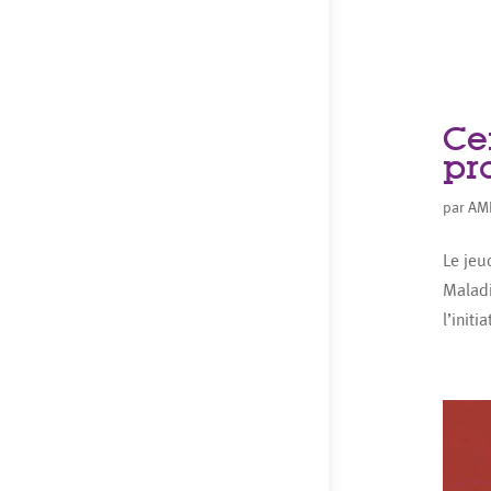
Ce
pr
par
AM
Le jeu
Maladi
l’init