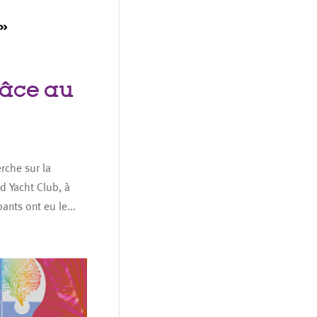
râce au
rche sur la
d Yacht Club, à
pants ont eu le...