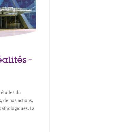
alités –
s études du
, de nos actions,
pathologiques. La