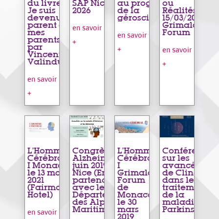
du livre «
SAP Nice
au progrès
ou
Je suis
2026
de la
Réalités –
devenu le
géroscience
15/03/2023,
parent de
Grimaldi
en savoir
mes
Forum
en savoir
parents »
+
par
+
en savoir
Vincent
Valinducq
+
en savoir
+
L’Homme
Congrès
L’Homme
Conférence
Cérébral
Alzheimer 21
Cérébral
sur les
I Monaco,
juin 2019 –
I
avancées
le 13 mars
Nice (En
Grimaldi
de Clinatec
2021
partenariat
Forum
dans le
(Fairmont
avec le
de
traitement
Hotel)
Département
Monaco
de la
des Alpes
le 30
maladie de
Maritimes)
mars
Parkinson
en savoir
2019