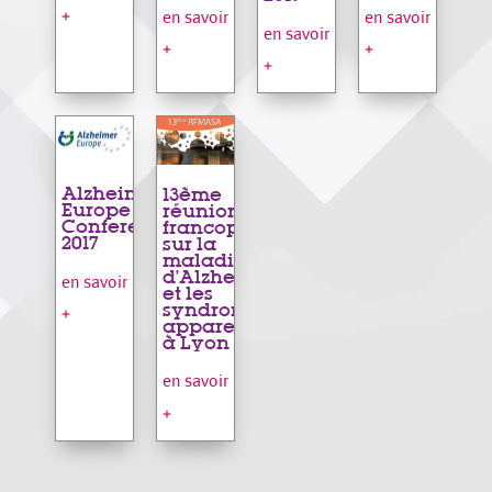
+
en savoir
en savoir
en savoir
+
+
+
Alzheimer
13ème
Europe
réunion
Conference
francophone
2017
sur la
maladie
d’Alzheimer
en savoir
et les
syndromes
+
apparentés
à Lyon
en savoir
+