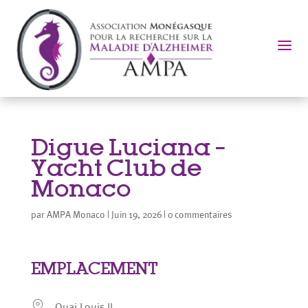
a
Digue Luciana –
Yacht Club de
Monaco
par
AMPA Monaco
|
Juin 19, 2026
|
0 commentaires
EMPLACEMENT
Quai Louis II