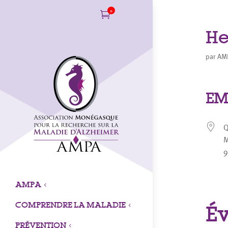
0

He
par
AM
EM
Q
AMPA
3
COMPRENDRE LA MALADIE
É
3
PRÉVENTION
3