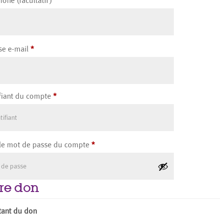
phone
(facultatif)
se e-mail
*
ifiant du compte
*
 le mot de passe du compte
*
re don
ant du don