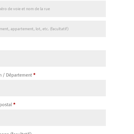
tement,
acultatif)
n / Département
*
postal
*