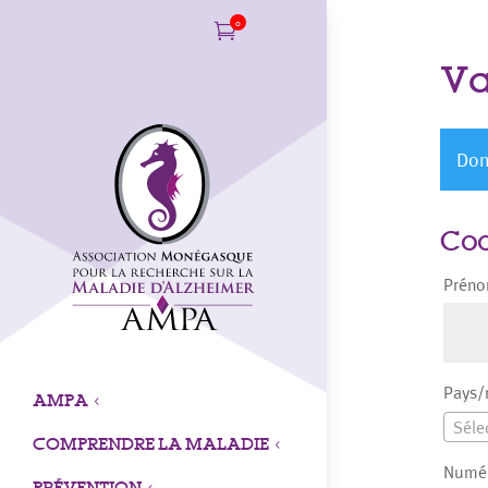
0

Va
Don
Co
Prén
Pays/
AMPA
3
Séle
COMPRENDRE LA MALADIE
3
Numér
PRÉVENTION
3