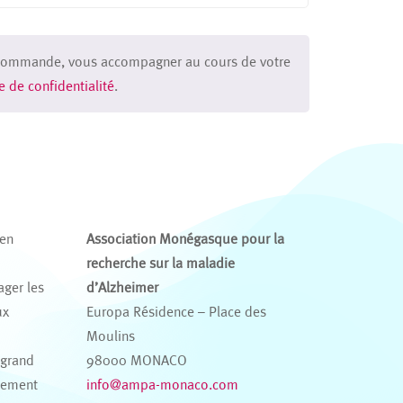
re commande, vous accompagner au cours de votre
e de confidentialité
.
 en
Association Monégasque pour la
recherche sur la maladie
ager les
d’Alzheimer
ux
Europa Résidence – Place des
s
Moulins
 grand
98000 MONACO
nement
info@ampa-monaco.com