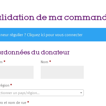
lidation de ma comman
neur régulier ?
Cliquez ici pour vous connecter
ordonnées du donateur
om
*
Nom
*
région
*
ctionner un pays/région…
o et nom de rue
*