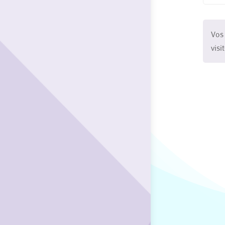
Vos
visi