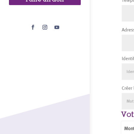
Télé
Adres
Ident
Créer
Vot
Mont