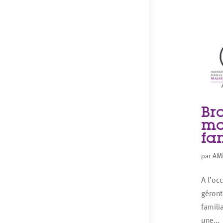
Br
mo
fa
par
AM
A l’oc
géront
famili
une...