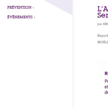
L’
PRÉVENTION
3
Se
ÉVÈNEMENTS
3
par
AM
Report
WORLD