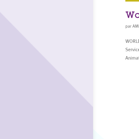
Wo
par
AM
WORLD
Servic
Animat