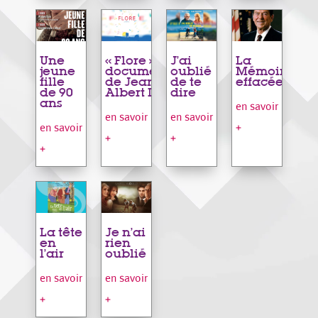
Une
« Flore », film
J’ai
La
jeune
documentaire
oublié
Mémoire
fille
de Jean-
de te
effacée
de 90
Albert Lièvre
dire
ans
en savoir
en savoir
en savoir
+
en savoir
+
+
+
La tête
Je n’ai
en
rien
l’air
oublié
en savoir
en savoir
+
+