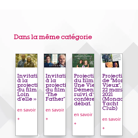
Dans la même catégorie
Invitation
Invitation
Projection
Projection
à la
à la
du film «
de “Mon
projection
projection
Une Vie
Vieux”, le
du film «
du film
Démente »
22 mars
Loin
“The
suivi d’une
2021
d’elle »
Father”
conférence
(Monaco
débat.
Yacht
Club)
en savoir
en savoir
en savoir
+
+
en savoir
+
+