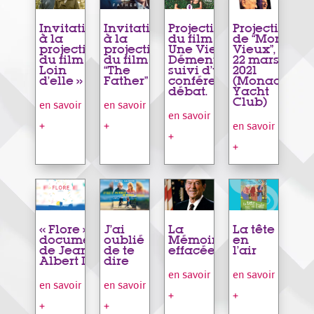
Invitation
Invitation
Projection
Projection
à la
à la
du film «
de “Mon
projection
projection
Une Vie
Vieux”, le
du film «
du film
Démente »
22 mars
Loin
“The
suivi d’une
2021
d’elle »
Father”
conférence
(Monaco
débat.
Yacht
Club)
en savoir
en savoir
en savoir
+
+
en savoir
+
+
« Flore », film
J’ai
La
La tête
documentaire
oublié
Mémoire
en
de Jean-
de te
effacée
l’air
Albert Lièvre
dire
en savoir
en savoir
en savoir
en savoir
+
+
+
+