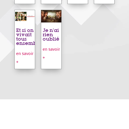
Et si on
Je n’ai
vivait
rien
tous
oublié
ensemble
en savoir
en savoir
+
+