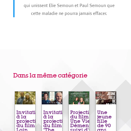
qui unissent Elie Semoun et Paul Semoun que
cette maladie ne pourra jamais effacer.
Dans la même catégorie
Invitation
Invitation
Projection
Une
à la
à la
du film «
jeune
projection
projection
Une Vie
fille
du film «
du film
Démente »
de 90
Loin
“The
suivi d’une
ans