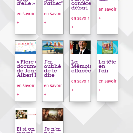
d’elle »
Father”
conférence
débat.
en savoir
en savoir
en savoir
+
en savoir
+
+
+
« Flore », film
J’ai
La
La tête
documentaire
oublié
Mémoire
en
de Jean-
de te
effacée
l’air
Albert Lièvre
dire
en savoir
en savoir
en savoir
en savoir
+
+
+
+
Et si on
Je n’ai