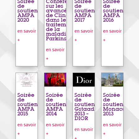
Soirée
Conférence
Soirée
Soirée
de
sur les
de
de
soutien
avancées
soutien
soutien
AMPA
de Clinatec
AMPA
AMPA
2020
dans le
2017
2016
traitement
de la
en savoir
en savoir
en savoir
maladie de
Parkinson
+
+
+
en savoir
+
Soirée
Soirée
Soirée
Soirée
de
de
de
de
soutien
soutien
soutien
soutien
AMPA
AMPA
Gstaad
Monaco
2015
2014
2013 –
2013
DIOR
en savoir
en savoir
en savoir
en savoir
+
+
+
+