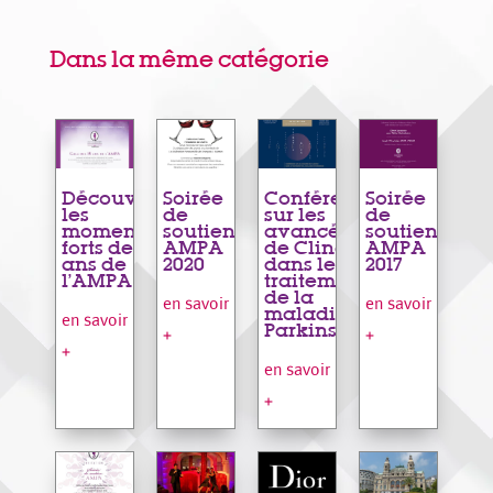
Dans la même catégorie
Découvrez
Soirée
Conférence
Soirée
les
de
sur les
de
moments
soutien
avancées
soutien
forts des 15
AMPA
de Clinatec
AMPA
ans de
2020
dans le
2017
l’AMPA
traitement
de la
en savoir
en savoir
maladie de
en savoir
Parkinson
+
+
+
en savoir
+