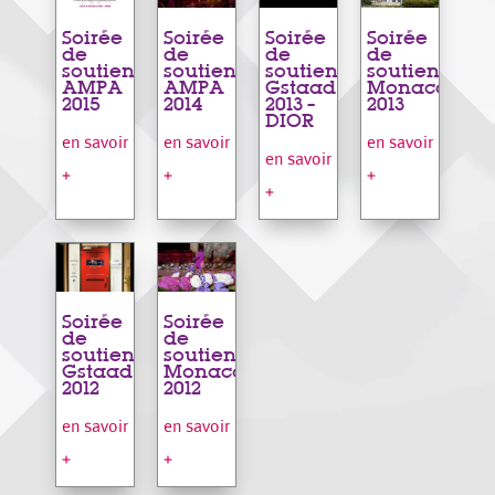
Soirée
Soirée
Soirée
Soirée
de
de
de
de
soutien
soutien
soutien
soutien
AMPA
AMPA
Gstaad
Monaco
2015
2014
2013 –
2013
DIOR
en savoir
en savoir
en savoir
en savoir
+
+
+
+
Soirée
Soirée
de
de
soutien
soutien
Gstaad
Monaco
2012
2012
en savoir
en savoir
+
+