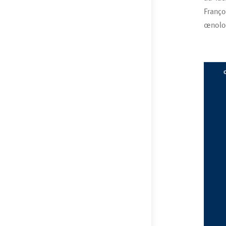
Franço
œnolog