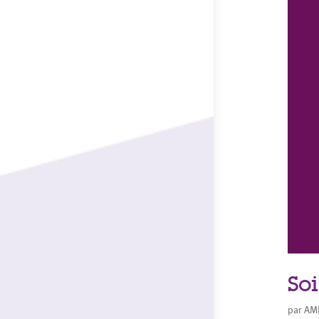
So
par
AM