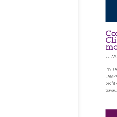
Co
Cl
ma
par
AM
INVITA
l’AMPA
profit
travaux