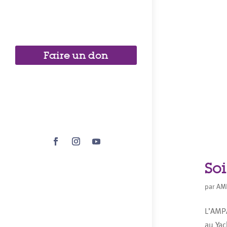
Faire un don
So
par
AM
L’AMPA
au Yac