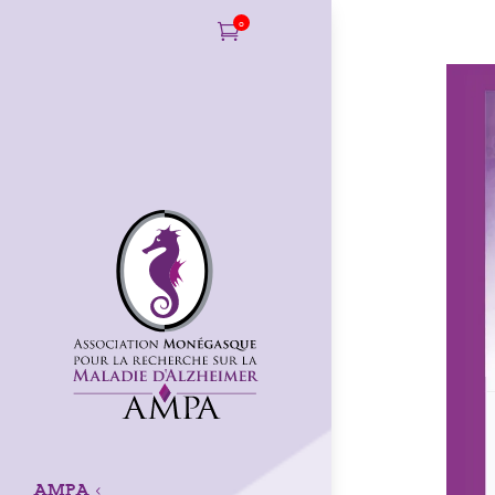
0

AMPA
3