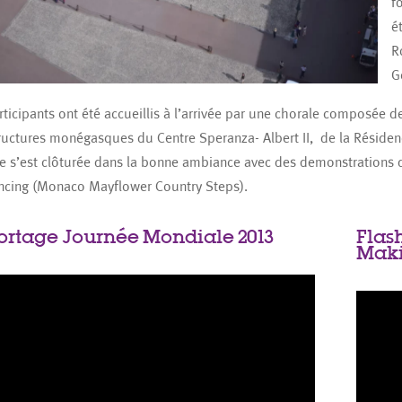
f
é
R
G
rticipants ont été accueillis à l’arrivée par une chorale composée 
ructures monégasques du Centre Speranza- Albert II, de la Résidenc
e s’est clôturée dans la bonne ambiance avec des demonstration
ncing (Monaco Mayflower Country Steps).
ortage Journée Mondiale 2013
Flas
Maki