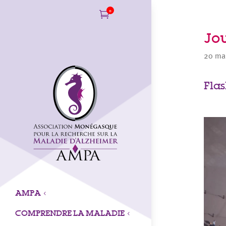
0

Jo
20 ma
Fla
AMPA
3
COMPRENDRE LA MALADIE
3