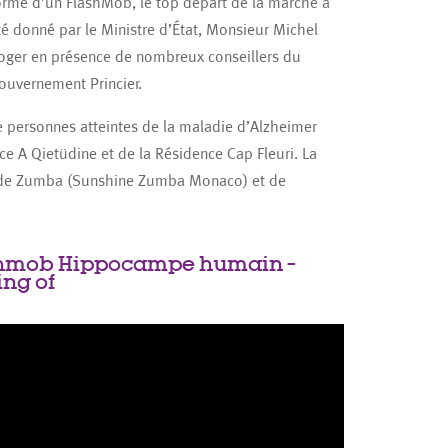
orme d’un FlashMob, le top départ de la marche a
té donné par le Ministre d’État, Monsieur Michel
oger en présence de nombreux conseillers du
ouvernement Princier.
de personnes atteintes de la maladie d’Alzheimer
e A Qietüdine et de la Résidence Cap Fleuri. La
s de Zumba (Sunshine Zumba Monaco) et de
hmob Hippocampe humain –
ng of