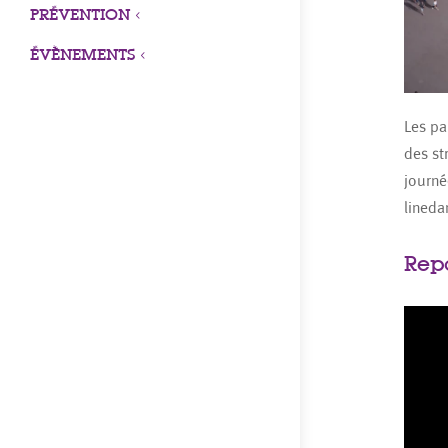
PRÉVENTION
3
ÉVÈNEMENTS
3
Les pa
des st
journé
lineda
Rep