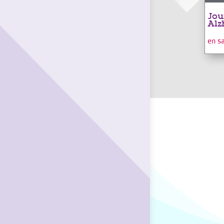
Jou
Alz
en s