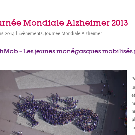
urnée Mondiale Alzheimer 2013
rs 2014
|
Evènements
,
Journée Mondiale Alzheimer
shMob – Les jeunes monégasques mobilisés
P
l
e
m
m
p
l