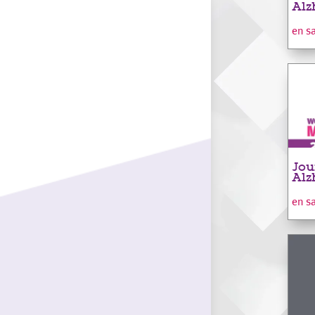
Alz
en s
Jou
Alz
en s