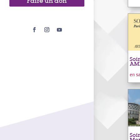
Faire un don
Soi
AMP
en s
Soi
Mon