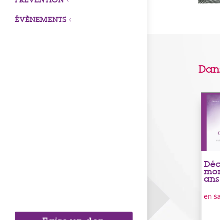
ÉVÈNEMENTS
3
Dan
Déc
mom
ans
en s