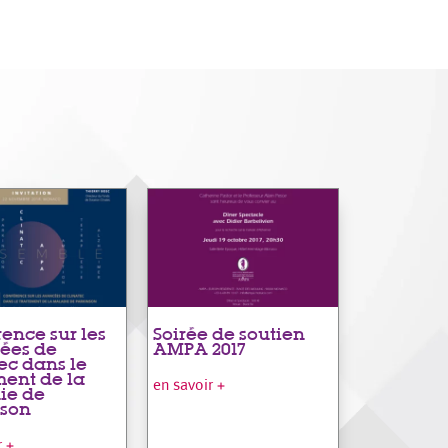
ence sur les
Soirée de soutien
ées de
AMPA 2017
ec dans le
ment de la
en savoir +
ie de
nson
r +