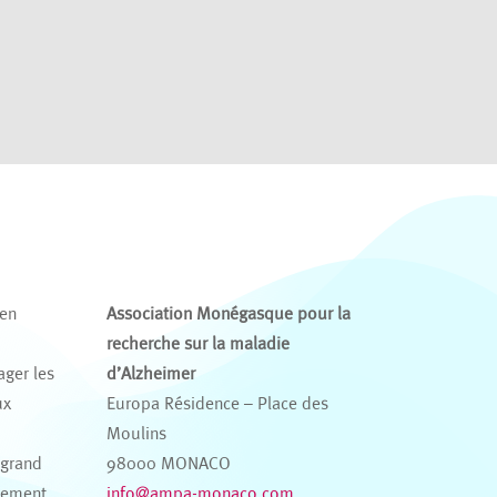
 en
Association Monégasque pour la
recherche sur la maladie
ager les
d’Alzheimer
ux
Europa Résidence – Place des
s
Moulins
 grand
98000 MONACO
nement
info@ampa-monaco.com