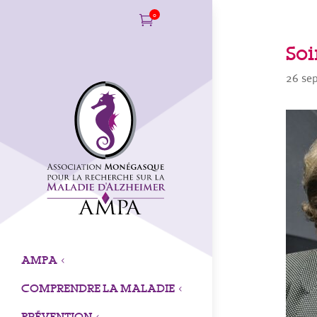
0

So
26 se
AMPA
3
COMPRENDRE LA MALADIE
3
PRÉVENTION
3