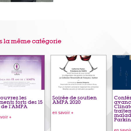
s la même catégorie
ouvrez les
Soirée de soutien
Confér
ents forts des 15
AMPA 2020
avanc
 de l’AMPA
Clinat
traite
en savoir +
malad
avoir +
Parki
en savoi