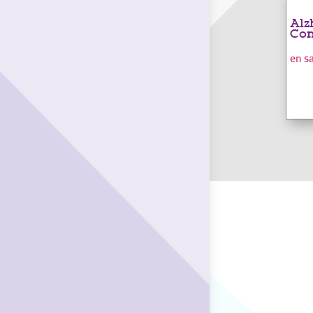
Alz
Con
en s