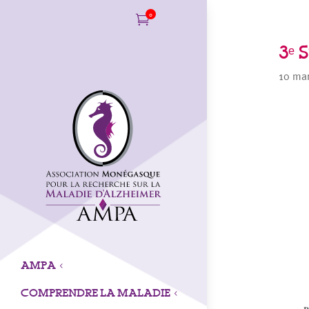
0

3ᵉ 
10 ma
AMPA
3
COMPRENDRE LA MALADIE
3