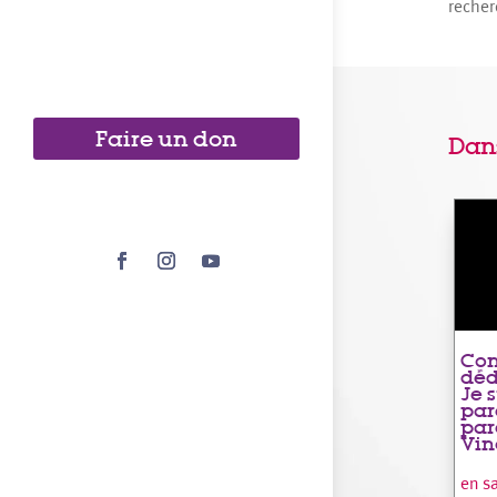
recher
Faire un don
Dan
Con
déd
Je 
par
par
Vin
en s