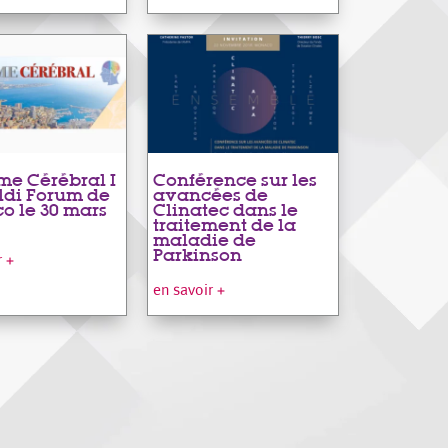
e Cérébral I
Conférence sur les
ldi Forum de
avancées de
o le 30 mars
Clinatec dans le
traitement de la
maladie de
Parkinson
r +
en savoir +