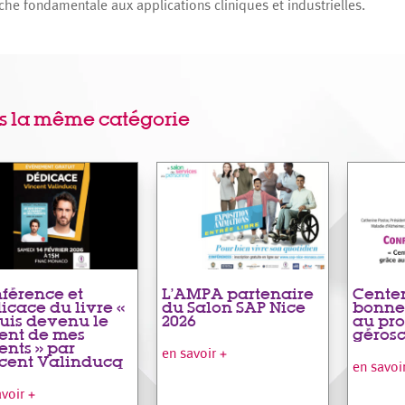
che fondamentale aux applications cliniques et industrielles.
s la même catégorie
férence et
L’AMPA partenaire
Centen
icace du livre «
du Salon SAP Nice
bonne
suis devenu le
2026
au pro
ent de mes
géros
ents » par
en savoir +
cent Valinducq
en savoi
avoir +