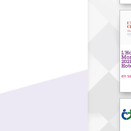
L’H
Mon
202
Hot
en s