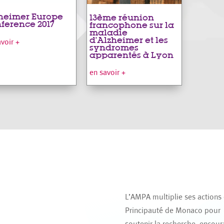
heimer Europe
13ème réunion
ference 2017
francophone sur la
maladie
d’Alzheimer et les
avoir +
syndromes
apparentés à Lyon
en savoir +
L’AMPA multiplie ses actions
Principauté de Monaco pour
soutenir la recherche, encour