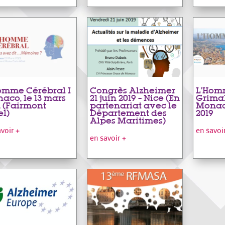
omme Cérébral I
Congrès Alzheimer
L’Homm
aco, le 13 mars
21 juin 2019 – Nice (En
Grima
1 (Fairmont
partenariat avec le
Monac
el)
Département des
2019
Alpes Maritimes)
avoir +
en savoi
en savoir +