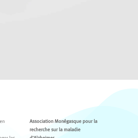
 en
Association Monégasque pour la
recherche sur la maladie
ager les
d’Alzheimer